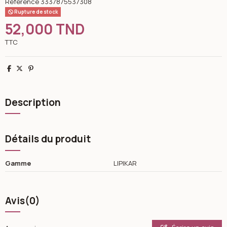
Référence
3337875537308
Rupture de stock
52,000 TND
TTC
Partager
Tweet
Pinterest
Description
Détails du produit
Gamme
LIPIKAR
Avis
(0)