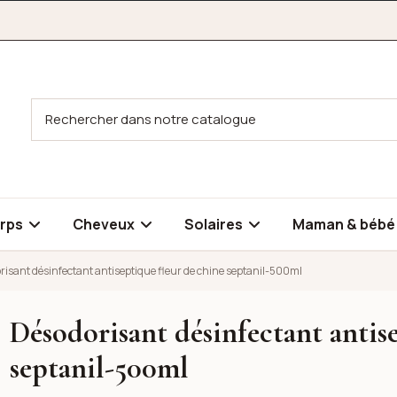
rps
Cheveux
Solaires
Maman & béb
risant désinfectant antiseptique fleur de chine septanil-500ml
Désodorisant désinfectant antis
eptique fleur de chine septanil-500ml
septanil-500ml