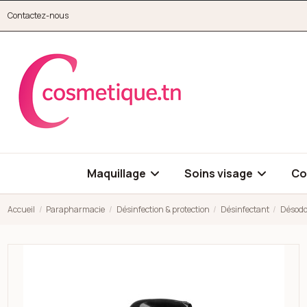
Aller au contenu principal
Contactez-nous
cosmetique.tn
Maquillage
Soins visage
Co
Accueil
Parapharmacie
Désinfection & protection
Désinfectant
Désodo
Open high resolution image of Désodorisant désinfectant antis