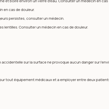
uche et boire environ un verre d'eau. Consulter un médecin en cas
cin en cas de douleur.
geurs persistes, consulter un médecin.
s lentilles. Consulter un médecin en cas de douleur.
 accidentelle sur la surface ne provoque aucun danger sur l’env
e sur tout équipement médicaux et a employer entre deux patient