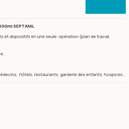
500ml SEPTANIL
 et dispositifs en une seule opération (plan de travail,
re.
 médecins, hôtels, restaurants, garderie des enfants, hospices…
r de chine septanil-500ml