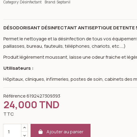
Category:
Désinfectant
Brand:
Septanil
DÉSODORISANT DÉSINFECTANT ANTISEPTIQUE DETENTE 
Permet le nettoyage et la désinfection de tous vos équipements
paillasses, bureau, fauteuils, téléphones, chariots, etc.….)
Produit légèrement moussant, laisse une odeur fraiche et légè
Utilisateurs :
Hôpitaux, cliniques, infirmeries, postes de soin, cabinets des
Référence
6192427309393
24,000 TND
TTC
n image gallery for Désodorisant désinfectant antiseptique fleu
Ajouter au panier