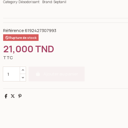
Category:
Désodorisant
Brand:
Septanil
Référence
6192427307993
Rupture de stock
21,000 TND
TTC
Ajouter au panier
Partager
Tweet
Pinterest
n image gallery for Désodorisant très puissant fruit juteux-500m