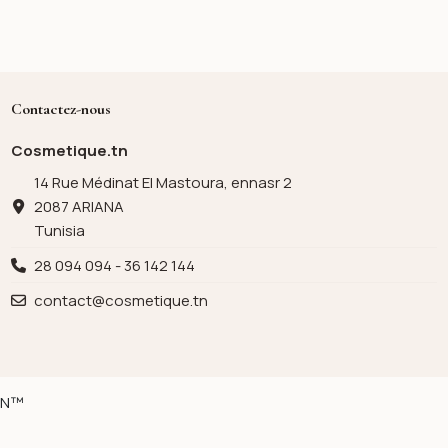
Contactez-nous
Cosmetique.tn
14 Rue Médinat El Mastoura, ennasr 2
2087 ARIANA
Tunisia
28 094 094 - 36 142 144
contact@cosmetique.tn
ION™