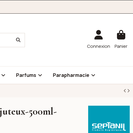
Connexion
Panier
é
Parfums
Parapharmacie
t juteux-500ml-
Septanil