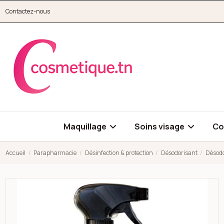
Aller au contenu principal
Contactez-nous
cosmetique.tn
Maquillage
Soins visage
Co
Accueil
Parapharmacie
Désinfection & protection
Désodorisant
Désodo
Open high resolution image of Désodorisant très puissant frui
Open high resolution image of Désodorisant très puissant frui