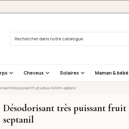
rps
Cheveux
Solaires
Maman & béb
risant très puissant fruit juteux-500ml-septanil
Désodorisant très puissant frui
t juteux-500ml-septanil
t juteux-500ml-septanil
septanil