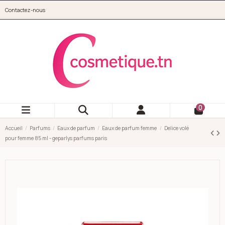
Aller au contenu principal
Contactez-nous
cosmetique.tn
0
Accueil
Parfums
Eaux de parfum
Eaux de parfum femme
Delice volé
pour femme 85 ml - geparlys parfums paris