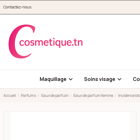
Aller au contenu principal
Contactez-nous
cosmetique.tn
Maquillage
Soins visage
Co
Accueil
Parfums
Eaux de parfum
Eaux de parfum femme
Incidence bl
Open high resolution image of Incidence blossom eau de parf