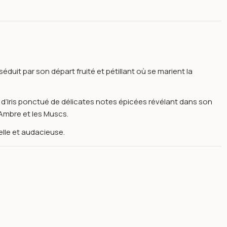
éduit par son départ fruité et pétillant où se marient la
t d’Iris ponctué de délicates notes épicées révélant dans son
’Ambre et les Muscs.
lle et audacieuse.
 ml-yves-de-sistelle