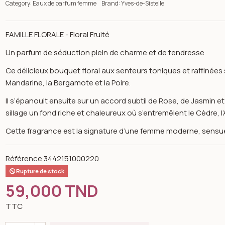
Category:
Eaux de parfum femme
Brand:
Yves-de-Sistelle
FAMILLE FLORALE - Floral Fruité
Un parfum de séduction plein de charme et de tendresse
Ce délicieux bouquet floral aux senteurs toniques et raffinées s
Mandarine, la Bergamote et la Poire.
Il s’épanouit ensuite sur un accord subtil de Rose, de Jasmin e
sillage un fond riche et chaleureux où s’entremêlent le Cèdre, l
Cette fragrance est la signature d’une femme moderne, sensue
Référence
3442151000220
Rupture de stock
59,000 TND
n image gallery for Incidence blossom eau de parfum women 100
TTC