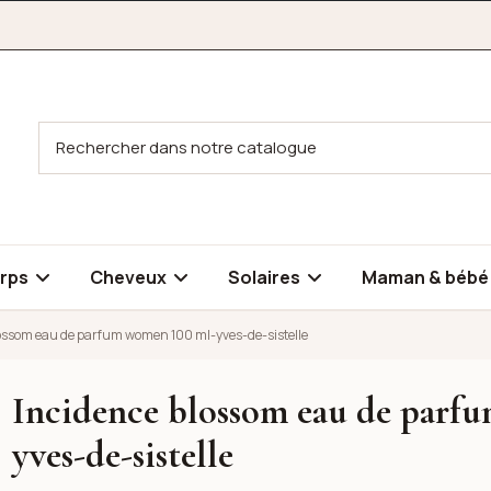
rps
Cheveux
Solaires
Maman & béb
ossom eau de parfum women 100 ml-yves-de-sistelle
Incidence blossom eau de parf
um women 100 ml-yves-de-sistelle
yves-de-sistelle