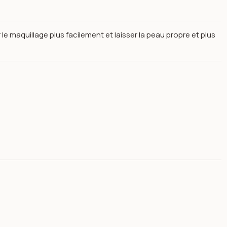
le maquillage plus facilement et laisser la peau propre et plus
Open image gallery for Lotion démaquillante visage - lèvres et yeux - topface pt556