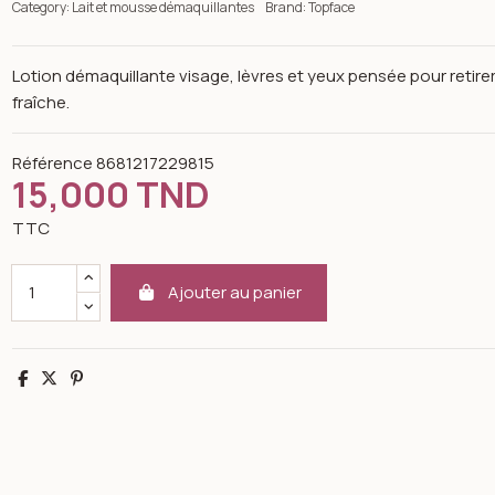
Category:
Lait et mousse démaquillantes
Brand:
Topface
Lotion démaquillante visage, lèvres et yeux pensée pour retirer 
fraîche.
Référence
8681217229815
15,000 TND
TTC
Ajouter au panier
Partager
Tweet
Pinterest