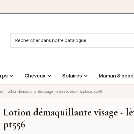
rps
Cheveux
Solaires
Maman & béb
es
Lotion démaquillante visage - lèvres et yeux - topface pt556
Lotion démaquillante visage - lè
vres et yeux - topface pt556
pt556