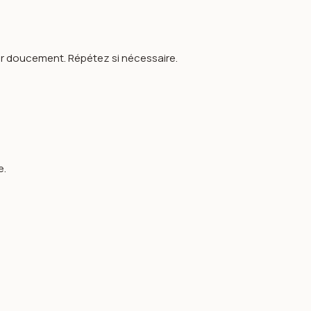
yer doucement. Répétez si nécessaire.
e.