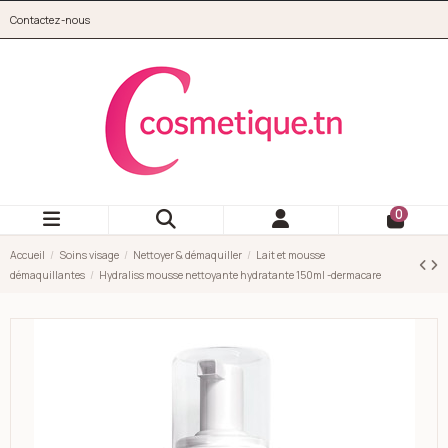
Aller au contenu principal
Contactez-nous
cosmetique.tn
0
Accueil
Soins visage
Nettoyer & démaquiller
Lait et mousse
démaquillantes
Hydraliss mousse nettoyante hydratante 150ml -dermacare