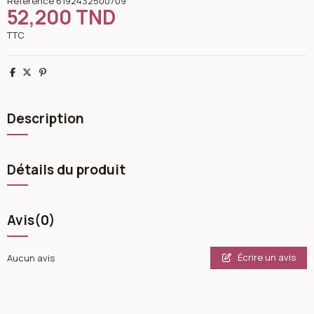
Référence
6192432500709
52,200 TND
TTC
Partager
Tweet
Pinterest
Description
Détails du produit
Avis
(0)
Écrire un avis
Aucun avis