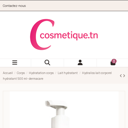
Aller au contenu principal
Contactez-nous
cosmetique.tn
0
Accueil
Corps
Hydratation corps
Lait hydratant
Hydraliss lait corporel
hydratant 500 ml- dermacare