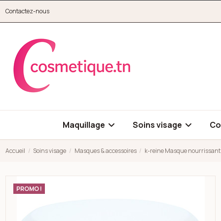
Aller au contenu principal
Contactez-nous
cosmetique.tn
Maquillage
Soins visage
Co
Accueil
Soins visage
Masques & accessoires
k-reine Masque nourrissant 
Open high resolution image of k-reine Masque nourrissant pea
PROMO !