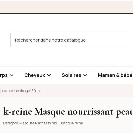
rps
Cheveux
Solaires
Maman & béb
peau sèche visage 150 ml
k-reine Masque nourrissant peau
u sèche visage 150 ml
Category:
Masques & accessoires
Brand:
K-reine