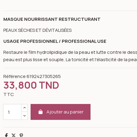
MASQUE NOURRISSANT RESTRUCTURANT
PEAUX SÈCHES ET DÉVITALISÉES
USAGE PROFESSIONNEL / PROFESSIONAL USE
Restaure le film hydrolipidique de la peau et lutte contre le d
peau est plus lisse et souple, La tonicité et l'élasticité de la
Référence
6192427305265
33,800 TND
TTC
Ajouter au panier
n image gallery for k-reine Masque nourrissant peau sèche visag
Partager
Tweet
Pinterest