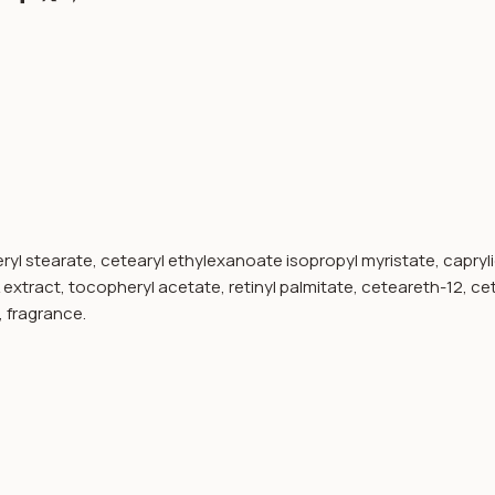
eryl stearate, cetearyl ethylexanoate isopropyl myristate, capryli
k extract, tocopheryl acetate, retinyl palmitate, ceteareth-12, 
, fragrance.