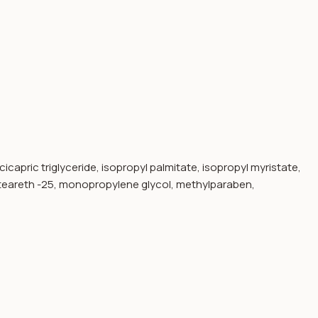
cicapric triglyceride, isopropyl palmitate, isopropyl myristate,
ceteareth -25, monopropylene glycol, methylparaben,