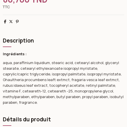
TTC
Partager
Tweet
Pinterest
Description
Ingrédients :
aqua, paraffinium liquidium, stearic acid, cetearyl alcohol, glyceryl
stearate, cetearyl ethylexanoate isopropyl myristate,
caprylic/capric triglyceride, isopropyl palmitate, isopropyl myristate,
Ghaultheria procumbens leaft extmct, fragaria vesca leaf extmct,
rubus idaeus leaf extract, tocopheryl acetate, retinyl palmitate,
vitamine F, ceteareth-12, ceteareth -25, monopropylene glycol,
methylparaben, ethylparaben, butyl paraben, propyl paraben, isobutyl
paraben, fragrance.
Détails du produit