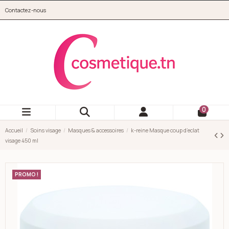
Aller au contenu principal
Contactez-nous
cosmetique.tn
0
Accueil
Soins visage
Masques & accessoires
k-reine Masque coup d’eclat
visage 450 ml
PROMO !