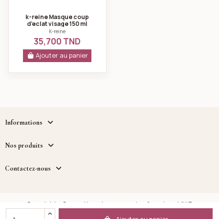
k-reine Masque coup
d’eclat visage 150 ml
K-reine
35,700 TND
Ajouter au panier
Informations
Nos produits
Contactez-nous
Copyright - Cosmetique.tn - un service fourni par MWB
DISTRIBUTION™