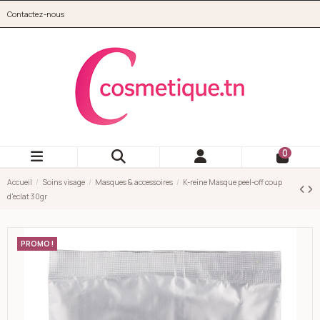
Aller au contenu principal
Contactez-nous
cosmetique.tn
0
Accueil
Soins visage
Masques & accessoires
K-reine Masque peel-off coup
d'eclat 30gr
PROMO !