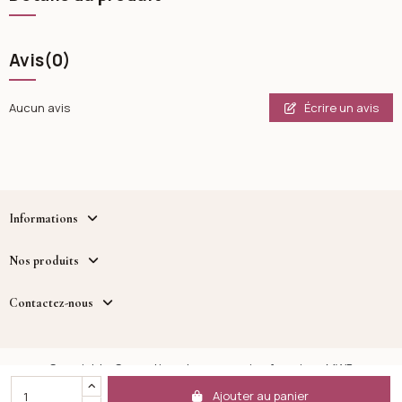
Avis
(0)
Écrire un avis
Aucun avis
Informations
Nos produits
Contactez-nous
Copyright - Cosmetique.tn - un service fourni par MWB
DISTRIBUTION™
Ajouter au panier