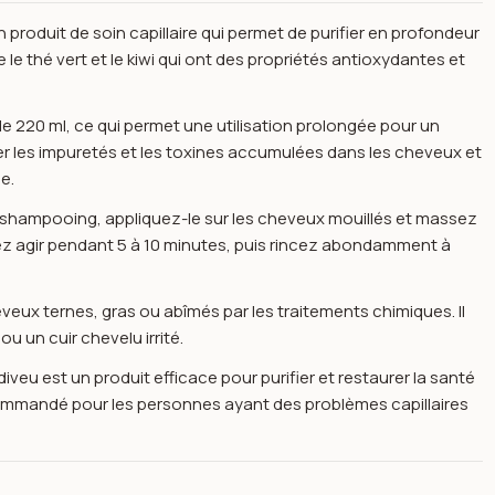
produit de soin capillaire qui permet de purifier en profondeur
e le thé vert et le kiwi qui ont des propriétés antioxydantes et
e 220 ml, ce qui permet une utilisation prolongée pour un
er les impuretés et les toxines accumulées dans les cheveux et
le.
 le shampooing, appliquez-le sur les cheveux mouillés et massez
sez agir pendant 5 à 10 minutes, puis rincez abondamment à
ux ternes, gras ou abîmés par les traitements chimiques. Il
 un cuir chevelu irrité.
veu est un produit efficace pour purifier et restaurer la santé
 recommandé pour les personnes ayant des problèmes capillaires
220 ml