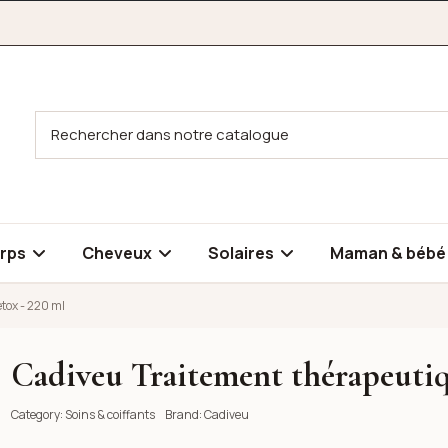
rps
Cheveux
Solaires
Maman & béb
tox - 220 ml
Cadiveu Traitement thérapeutiq
ue - Detox - 220 ml
Category:
Soins & coiffants
Brand:
Cadiveu