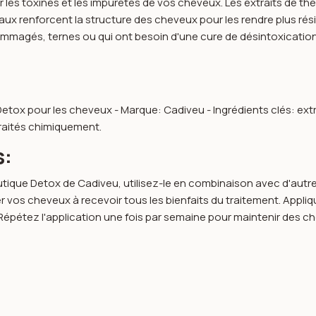
er les toxines et les impuretés de vos cheveux. Les extraits de t
éraux renforcent la structure des cheveux pour les rendre plus r
agés, ternes ou qui ont besoin d'une cure de désintoxication capi
etox pour les cheveux - Marque: Cadiveu - Ingrédients clés: extra
traités chimiquement.
s:
eutique Detox de Cadiveu, utilisez-le en combinaison avec d'autr
vos cheveux à recevoir tous les bienfaits du traitement. Appliqu
épétez l'application une fois par semaine pour maintenir des ch