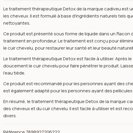
Le traitement thérapeutique Detox de la marque cadiveu est un 
les cheveux. Il est formulé à base d'ingrédients naturels tels qu
nettoyantes.
Ce produit est présenté sous forme de liquide dans un flacon d
traitement en profondeur. Le traitement est conçu pour élimin
le cuir chevelu, pour restaurer leur santé et leur beauté naturel
Le traitement thérapeutique Detox est facile à utiliser. Après
doucement le cuir chevelu pour faire pénétrer le produit. Lais
l'eau tiède.
Ce produit est recommandé pour les personnes ayant des cheve
est également adapté pour les personnes ayant des pellicules ou
En résumé, le traitement thérapeutique Detox de la marque cadi
des cheveux et du cuir chevelu. Il est facile à utiliser et est
divers.
n image gallery for Cadiveu Traitement thérapeutique - Detox - 
Référence
7898927206222