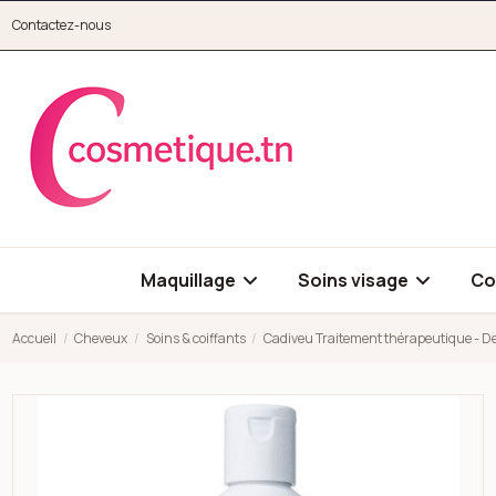
Aller au contenu principal
Contactez-nous
cosmetique.tn
Maquillage
Soins visage
Co
Accueil
Cheveux
Soins & coiffants
Cadiveu Traitement thérapeutique - De
Open high resolution image of Cadiveu Traitement thérapeutiq