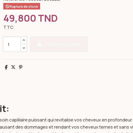
Rupture de stock
49,800 TND
TTC
Ajouter au panier
Partager
Tweet
Pinterest
it:
n capillaire puissant qui revitalise vos cheveux en profondeur. 
 causant des dommages et rendant vos cheveux ternes et sans v