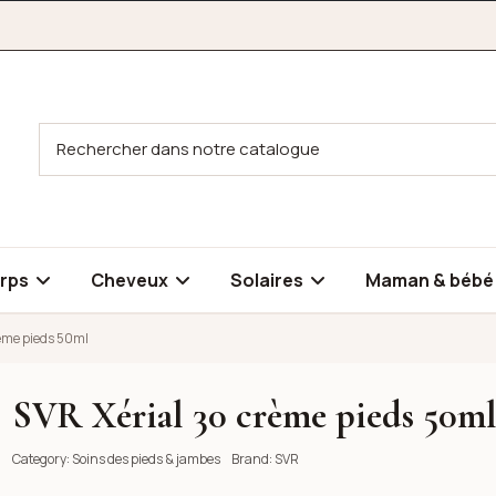
rps
Cheveux
Solaires
Maman & béb
rème pieds 50ml
SVR Xérial 30 crème pieds 50m
Category:
Soins des pieds & jambes
Brand:
SVR