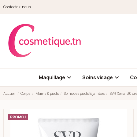
Aller au contenu principal
Contactez-nous
cosmetique.tn
Maquillage
Soins visage
Co
Accueil
Corps
Mains & pieds
Soins des pieds & jambes
SVR Xérial 30 c
Open high resolution image of SVR Xérial 30 crème pieds 50ml
PROMO !