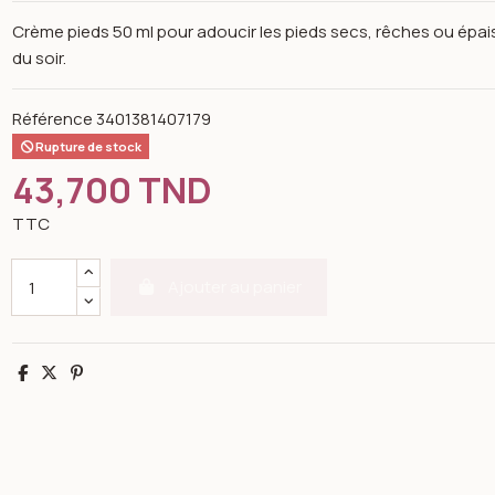
Crème pieds 50 ml pour adoucir les pieds secs, rêches ou épais
du soir.
Référence
3401381407179
Rupture de stock
43,700 TND
TTC
Ajouter au panier
Partager
Tweet
Pinterest
n image gallery for SVR Xérial 30 crème pieds 50ml