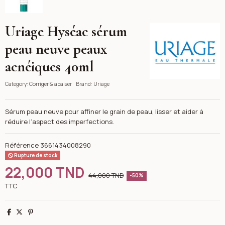
Uriage Hyséac sérum
Uriage
peau neuve peaux
acnéiques 40ml
Category:
Corriger & apaiser
Brand:
Uriage
Sérum peau neuve pour affiner le grain de peau, lisser et aider à
réduire l’aspect des imperfections.
Référence
3661434008290
Rupture de stock
22,000 TND
44,000 TND
-50%
TTC
Partager
Tweet
Pinterest