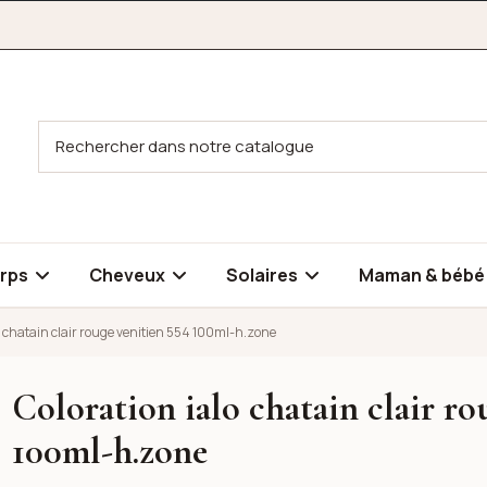
rps
Cheveux
Solaires
Maman & béb
o chatain clair rouge venitien 554 100ml-h.zone
Coloration ialo chatain clair ro
uge venitien 554 100ml-h.zone
100ml-h.zone