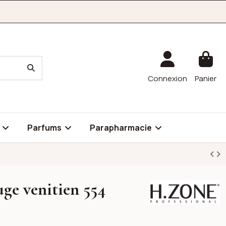
Connexion
Panier
é
Parfums
Parapharmacie
uge venitien 554
H.ZONE