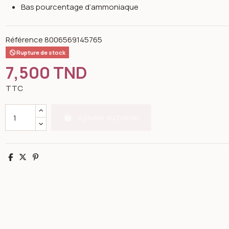
Bas pourcentage d’ammoniaque
Référence
8006569145765
Rupture de stock
7,500 TND
TTC
Ajouter au panier
Partager
Tweet
Pinterest