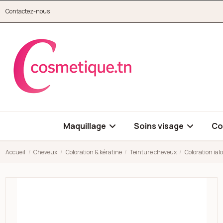
Aller au contenu principal
Contactez-nous
cosmetique.tn
Maquillage
Soins visage
Co
Accueil
Cheveux
Coloration & kératine
Teinture cheveux
Coloration ial
Open high resolution image of Coloration ialo chatain clair ro