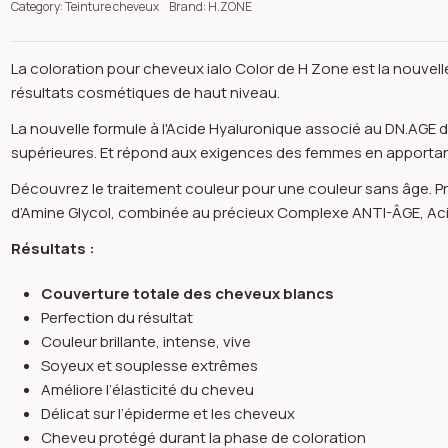
Category:
Teinture cheveux
Brand:
H.ZONE
La coloration pour cheveux ialo Color de H Zone est la nouvel
résultats cosmétiques de haut niveau.
La nouvelle formule à l'Acide Hyaluronique associé au DN.AGE
supérieures. Et répond aux exigences des femmes en apportant
Découvrez le traitement couleur pour une couleur sans âge. Pr
d’Amine Glycol, combinée au précieux Complexe ANTI-ÂGE, Aci
Résultats :
Couverture totale des cheveux blancs
Perfection du résultat
Couleur brillante, intense, vive
Soyeux et souplesse extrêmes
Améliore l’élasticité du cheveu
n image gallery for Coloration ialo chatain clair rouge venitien 
Délicat sur l’épiderme et les cheveux
Cheveu protégé durant la phase de coloration