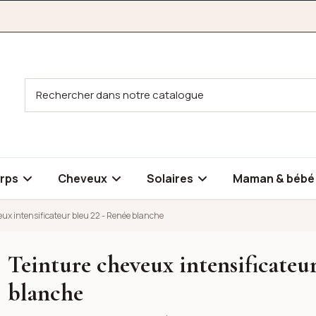
rps
Cheveux
Solaires
Maman & béb
eux intensificateur bleu 22 - Renée blanche
Teinture cheveux intensificateur
r bleu 22 - Renée blanche
blanche