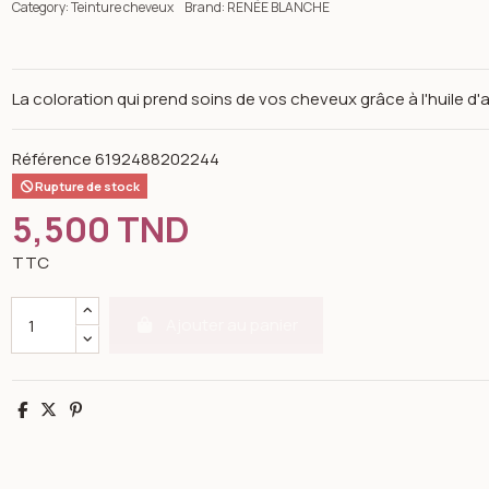
Category:
Teinture cheveux
Brand:
RENÉE BLANCHE
La coloration qui prend soins de vos cheveux grâce à l'huile d'ar
Référence
6192488202244
Rupture de stock
5,500 TND
TTC
Ajouter au panier
Partager
Tweet
Pinterest
n image gallery for Teinture cheveux intensificateur bleu 22 - 