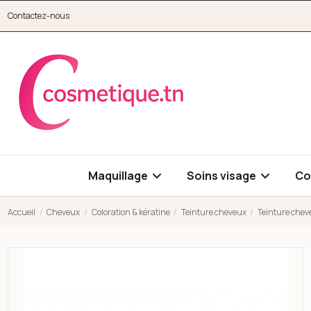
Aller au contenu principal
Contactez-nous
cosmetique.tn
Maquillage
Soins visage
Co
Accueil
Cheveux
Coloration & kératine
Teinture cheveux
Teinture chev
Open high resolution image of Teinture cheveux intensificateu