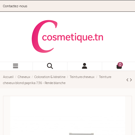
Aller au contenu principal
Contactez-nous
cosmetique.tn
0
Accueil
Cheveux
Coloration & kératine
Teinture cheveux
Teinture
cheveux blond paprika 7.36 - Renée blanche