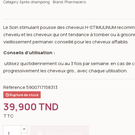
Category:
Après-shampoing
Brand:
Pharmaceris
Le Soin stimulant pousse des cheveux H-STIMULINUM recomman
chevelu et les cheveux qui ont tendance à tomber ou à grisonner
vieillissement permaner. conseillé pour les cheveux affaiblis.
Conseils d'utilisation :
utilisez quotidiennement ou au 3 fois par semaine. en cas de co
progressivement les cheveux gris , avec chaque utilisation.
Référence
5900717158313
Rupture de stock
39,900 TND
TTC
n image gallery for Pharmaceris - H stimulinum après-shampooi
Ajouter au panier