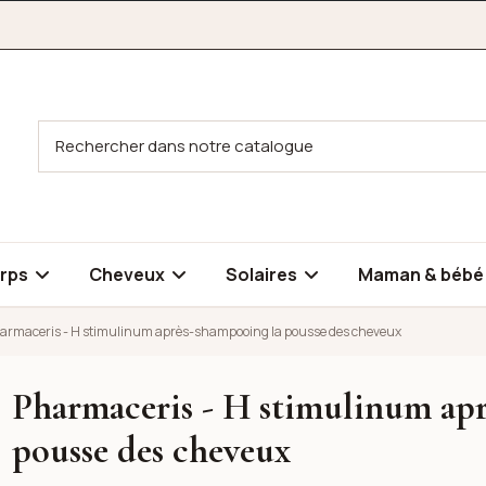
rps
Cheveux
Solaires
Maman & béb
armaceris - H stimulinum après-shampooing la pousse des cheveux
Pharmaceris - H stimulinum ap
rès-shampooing la pousse des cheveux
rès-shampooing la pousse des cheveux
pousse des cheveux