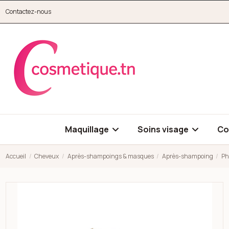
Aller au contenu principal
Contactez-nous
cosmetique.tn
Maquillage
Soins visage
Co
Accueil
Cheveux
Après-shampoings & masques
Après-shampoing
Ph
Open high resolution image of Pharmaceris - H stimulinum ap
Open high resolution image of Pharmaceris - H stimulinum ap