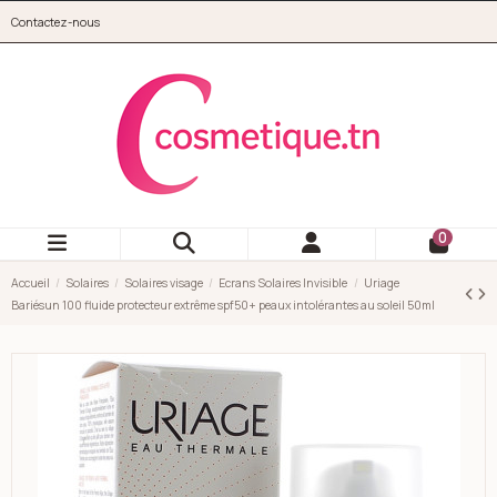
Aller au contenu principal
Contactez-nous
cosmetique.tn
0
Accueil
Solaires
Solaires visage
Ecrans Solaires Invisible
Uriage
Bariésun 100 fluide protecteur extrême spf50+ peaux intolérantes au soleil 50ml