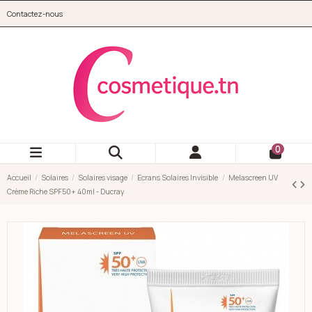
Aller au contenu principal
Contactez-nous
cosmetique.tn
0
Accueil
Solaires
Solaires visage
Ecrans Solaires Invisible
Melascreen UV
Crème Riche SPF50+ 40ml - Ducray