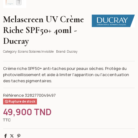
Melascreen UV Crème
Ducray
Riche SPF50+ 40ml -
Ducray
Category:
Ecrans Solaires Invisible
Brand:
Ducray
Crème riche SPF50+ anti-taches pour peaux sèches. Protège du
photovieillissement et aide à limiter l'apparition ou l'accentuation
des taches pigmentaires.
Référence
3282770049497
Rupture de stock
49,900 TND
TTC
Partager
Tweet
Pinterest