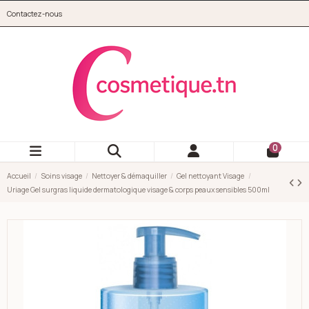
Aller au contenu principal
Contactez-nous
cosmetique.tn
0
Accueil
Soins visage
Nettoyer & démaquiller
Gel nettoyant Visage
Uriage Gel surgras liquide dermatologique visage & corps peaux sensibles 500ml