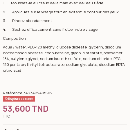
1. Moussez-le au creux de la main avec de l’eau tiède
2. Appliquez sur le visage tout en évitant le contour des yeux
3. Rincez abondamment
4. Séchez efficacement sans frotter votre visage
Composition
Aqua / water, PEG-120 methyl glucose dioleate, glycerin, disodium
cocoamphodiacetate, coco-betaine, glycol distearate, poloxamer
184, butylene glycol, sodium laureth sulfate, sodium chloride, PEG-
150 pentaerythrityl tetrastearate, sodium glycolate, disodium EDTA,
citric acid
Référence
3433422405912
Rupture de stock
53,600 TND
TTC