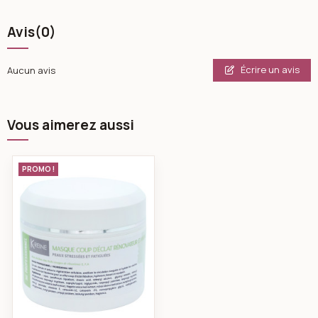
Avis
(0)
Écrire un avis
Aucun avis
Vous aimerez aussi
k-reine Masque coup d’eclat visage 450 ml
PROMO !