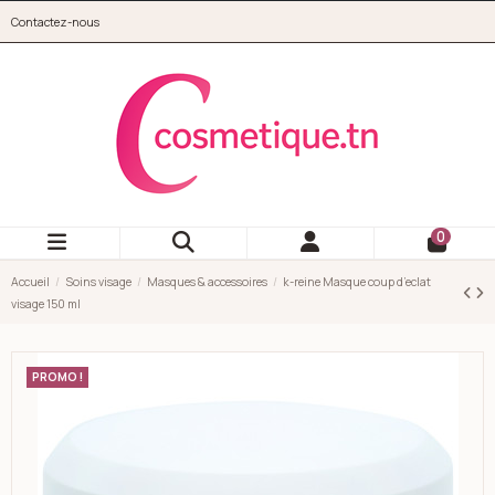
Aller au contenu principal
Contactez-nous
cosmetique.tn
0
Accueil
Soins visage
Masques & accessoires
k-reine Masque coup d’eclat
visage 150 ml
PROMO !