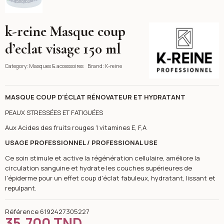
k-reine Masque coup
K-reine
d’eclat visage 150 ml
Category:
Masques & accessoires
Brand:
K-reine
MASQUE COUP D'ÉCLAT RÉNOVATEUR ET HYDRATANT
PEAUX STRESSÉES ET FATIGUÉES
Aux Acides des fruits rouges 1 vitamines E, F,A
USAGE PROFESSIONNEL / PROFESSIONAL USE
Ce soin stimule et active la régénération cellulaire, améliore la
circulation sanguine et hydrate les couches supérieures de
l'épiderme pour un effet coup d'éclat fabuleux, hydratant, lissant et
repulpant.
Référence
6192427305227
35,700 TND