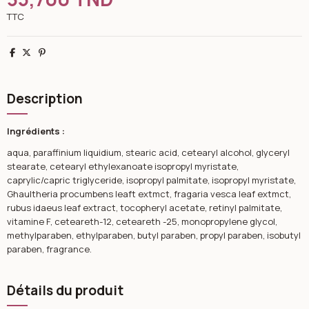
TTC
Partager
Tweet
Pinterest
Description
Ingrédients :
aqua, paraffinium liquidium, stearic acid, cetearyl alcohol, glyceryl
stearate, cetearyl ethylexanoate isopropyl myristate,
caprylic/capric triglyceride, isopropyl palmitate, isopropyl myristate,
Ghaultheria procumbens leaft extmct, fragaria vesca leaf extmct,
rubus idaeus leaf extract, tocopheryl acetate, retinyl palmitate,
vitamine F, ceteareth-12, ceteareth -25, monopropylene glycol,
methylparaben, ethylparaben, butyl paraben, propyl paraben, isobutyl
paraben, fragrance.
Détails du produit