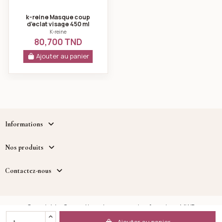
k-reine Masque coup
d’eclat visage 450 ml
K-reine
80,700 TND
Ajouter au panier
Informations
Nos produits
Contactez-nous
Copyright - Cosmetique.tn - un service fourni par MWB
DISTRIBUTION™