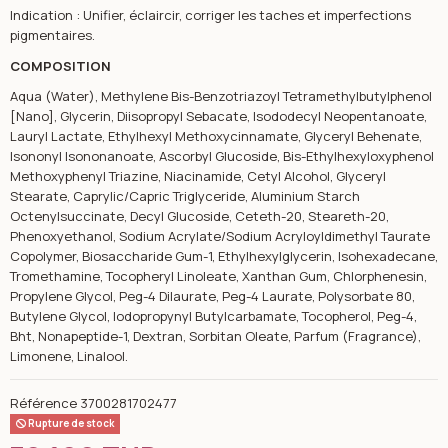
Indication : Unifier, éclaircir, corriger les taches et imperfections
pigmentaires.
COMPOSITION
Aqua (Water), Methylene Bis-Benzotriazoyl Tetramethylbutylphenol
[Nano], Glycerin, Diisopropyl Sebacate, Isododecyl Neopentanoate,
Lauryl Lactate, Ethylhexyl Methoxycinnamate, Glyceryl Behenate,
Isononyl Isononanoate, Ascorbyl Glucoside, Bis-Ethylhexyloxyphenol
Methoxyphenyl Triazine, Niacinamide, Cetyl Alcohol, Glyceryl
Stearate, Caprylic/Capric Triglyceride, Aluminium Starch
Octenylsuccinate, Decyl Glucoside, Ceteth-20, Steareth-20,
Phenoxyethanol, Sodium Acrylate/Sodium Acryloyldimethyl Taurate
Copolymer, Biosaccharide Gum-1, Ethylhexylglycerin, Isohexadecane,
Tromethamine, Tocopheryl Linoleate, Xanthan Gum, Chlorphenesin,
Propylene Glycol, Peg-4 Dilaurate, Peg-4 Laurate, Polysorbate 80,
Butylene Glycol, Iodopropynyl Butylcarbamate, Tocopherol, Peg-4,
Bht, Nonapeptide-1, Dextran, Sorbitan Oleate, Parfum (Fragrance),
Limonene, Linalool.
Référence
3700281702477
Rupture de stock