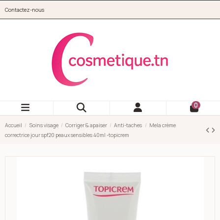
Aller au contenu principal
Contactez-nous
cosmetique.tn
0
Accueil
Soins visage
Corriger & apaiser
Anti-taches
Mela crème
correctrice jour spf20 peaux sensibles 40ml -topicrem