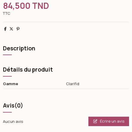
84,500 TND
TTC
Partager
Tweet
Pinterest
Description
Détails du produit
Gamme
Clarifid
Avis
(0)
Écrire un avis
Aucun avis