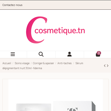
Aller au contenu principal
Contactez-nous
cosmetique.tn
0
Accueil
Soins visage
Corriger & apaiser
Anti-taches
Sérum
dépigmentant nuit 30ml -fiderma