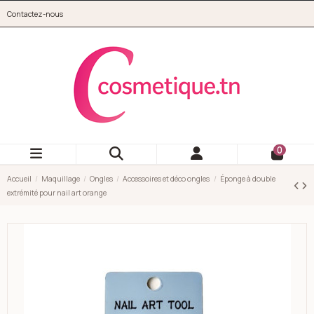
Aller au contenu principal
Contactez-nous
cosmetique.tn
0
Accueil
Maquillage
Ongles
Accessoires et déco ongles
Éponge à double
extrémité pour nail art orange