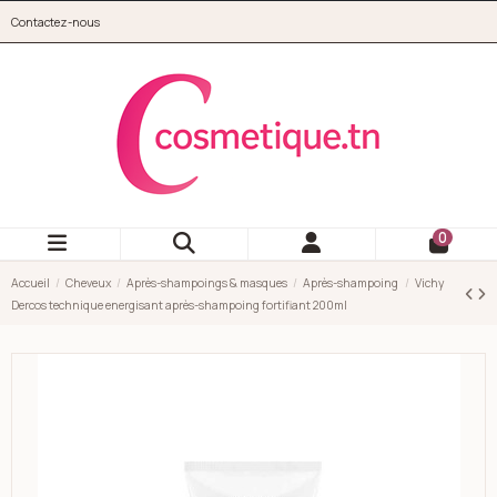
Aller au contenu principal
Contactez-nous
cosmetique.tn
0
Accueil
Cheveux
Après-shampoings & masques
Après-shampoing
Vichy
Dercos technique energisant après-shampoing fortifiant 200ml