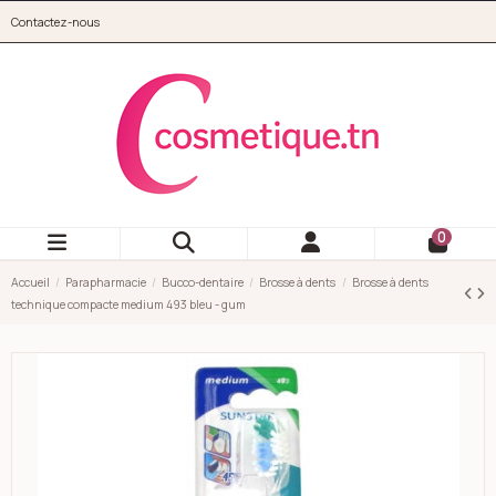
Aller au contenu principal
Contactez-nous
cosmetique.tn
0
Accueil
Parapharmacie
Bucco-dentaire
Brosse à dents
Brosse à dents
technique compacte medium 493 bleu - gum