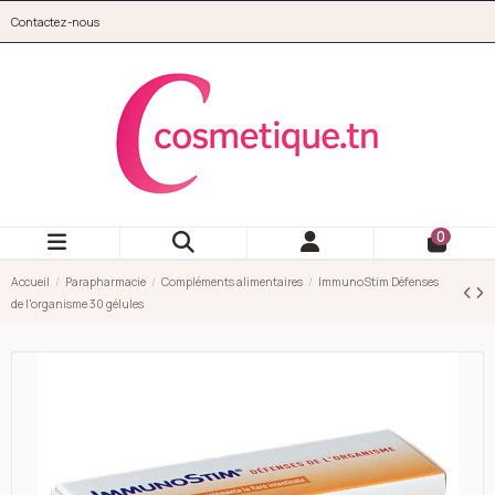
Aller au contenu principal
Contactez-nous
cosmetique.tn
0
Accueil
Parapharmacie
Compléments alimentaires
ImmunoStim Défenses
de l'organisme 30 gélules