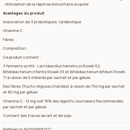
: stimulation de la réponse immunitaire acquise
Avantages du produit
Association de 3 probiotiques, 1 prébiotique
Vitamine C
Fibres
Composition :
Ce produit contient :
3 ferments actifs : Lactobacillus helveticus Rosell-52,
Bifidobacterium infantis Rosell-33 et Bifidobacterium bifidum Rosell-
71 à raison de 5 milliards par sachet et par gélule
Des fibres (fructo-oligosaccharides) à raison de 750 mg par sachet
et 80 mg par gélule
Vitamine C : 12 mg soit 15% des Apports Journaliers Recommandés,
par sachet et par gélule.
Contient des traces de lait et de soja.
Référence
3401599682177