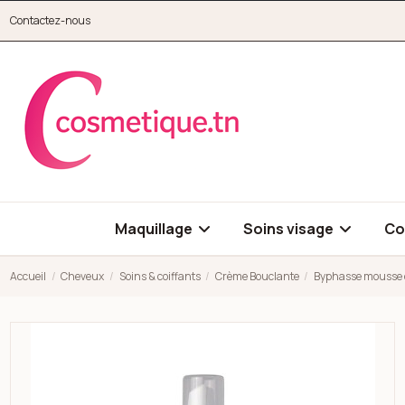
Aller au contenu principal
Contactez-nous
cosmetique.tn
Maquillage
Soins visage
Co
Accueil
Cheveux
Soins & coiffants
Crème Bouclante
Byphasse mousse d
Open high resolution image of Byphasse mousse définition bo