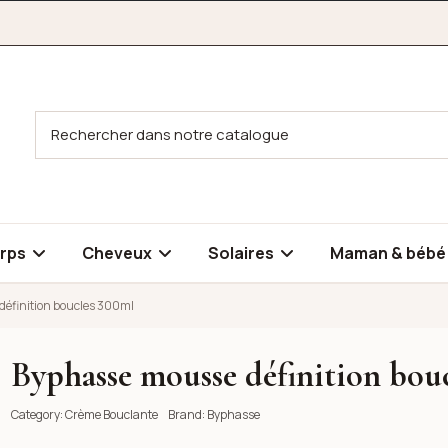
rps
Cheveux
Solaires
Maman & béb
éfinition boucles 300ml
Byphasse mousse définition bou
ucles 300ml
Category:
Crème Bouclante
Brand:
Byphasse