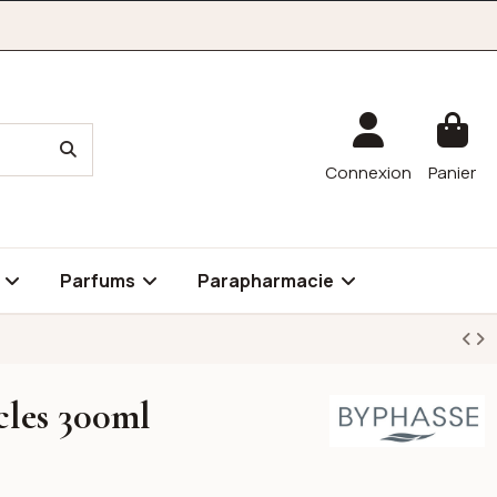
Connexion
Panier
é
Parfums
Parapharmacie
cles 300ml
Byphasse