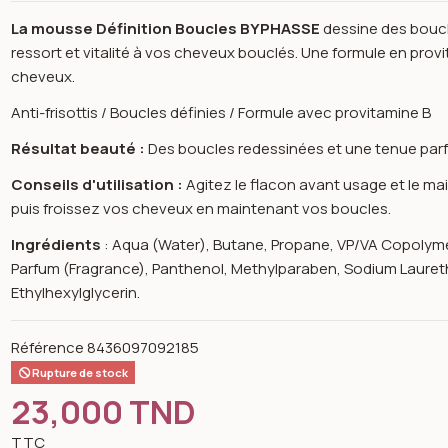
La mousse Définition Boucles BYPHASSE
dessine des boucle
ressort et vitalité à vos cheveux bouclés. Une formule en prov
cheveux.
Anti-frisottis / Boucles définies / Formule avec provitamine B
Résultat beauté :
Des boucles redessinées et une tenue parf
Conseils d'utilisation :
Agitez le flacon avant usage et le ma
puis froissez vos cheveux en maintenant vos boucles.
Ingrédients
: Aqua (Water), Butane, Propane, VP/VA Copolyme
Parfum (Fragrance), Panthenol, Methylparaben, Sodium Laureth
Ethylhexylglycerin.
Référence
8436097092185
Rupture de stock
n image gallery for Byphasse mousse définition boucles 300ml
23,000 TND
TTC