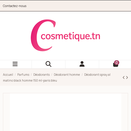
Aller au contenu principal
Contactez-nous
cosmetique.tn
0
Accueil
Parfums
Déodorants
Déodorant homme
Déodorant spray al
matino black homme 150 ml-paris bleu