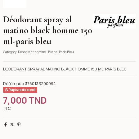
Déodorant spray al
Paris Bleu
matino black homme 150
ml-paris bleu
Category:
Déodorant homme
Brand:
Paris Bleu
DÉODORANT SPRAY AL MATINO BLACK HOMME 150 ML-PARIS BLEU
Référence
3760133200094
Rupture de stock
7,000 TND
TTC
Partager
Tweet
Pinterest