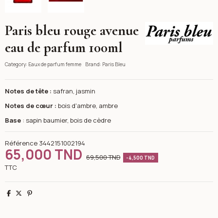
Paris bleu rouge avenue
Paris Bleu
eau de parfum 100ml
Category:
Eaux de parfum femme
Brand:
Paris Bleu
Notes de tête :
safran, jasmin
Notes de cœur :
bois d'ambre, ambre
Base
: sapin baumier, bois de cèdre
Référence
3442151002194
65,000 TND
69,500 TND
-4,500 TND
TTC
Partager
Tweet
Pinterest