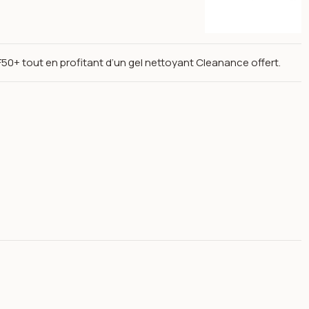
PF50+ tout en profitant d’un gel nettoyant Cleanance offert.
PF50+ + Gel nettoyant cleanance offert