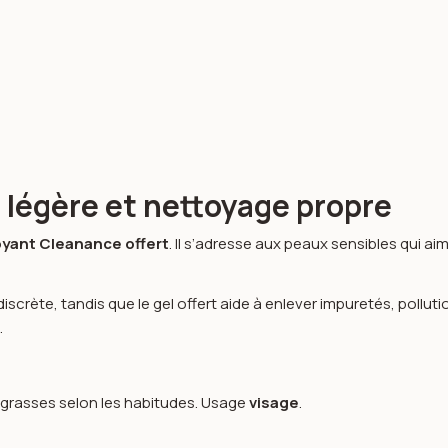
 légère et nettoyage propre
oyant Cleanance offert
. Il s’adresse aux peaux sensibles qui a
iscrète, tandis que le gel offert aide à enlever impuretés, pollu
.
à grasses selon les habitudes. Usage
visage
.