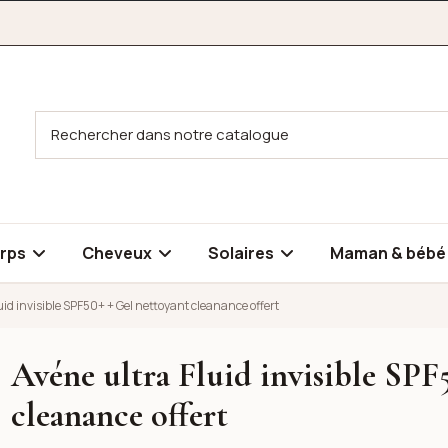
rps
Cheveux
Solaires
Maman & béb
uid invisible SPF50+ + Gel nettoyant cleanance offert
Avéne ultra Fluid invisible SPF
+ + Gel nettoyant cleanance offert
cleanance offert