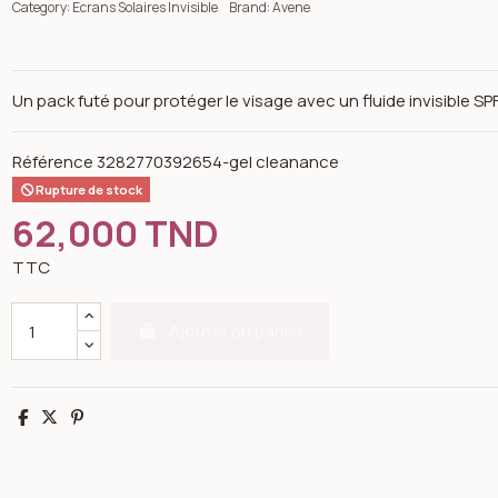
Category:
Ecrans Solaires Invisible
Brand:
Avene
Un pack futé pour protéger le visage avec un fluide invisible S
Référence
3282770392654-gel cleanance
Rupture de stock
62,000 TND
TTC
Ajouter au panier
Partager
Tweet
Pinterest
Open image gallery for Avéne ultra Fluid invisible S