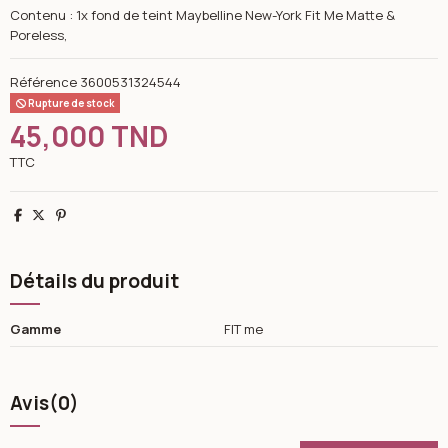
Contenu : 1x fond de teint Maybelline New-York Fit Me Matte &
Poreless,
Référence
3600531324544
Rupture de stock
45,000 TND
TTC
Partager
Tweet
Pinterest
Détails du produit
Gamme
FIT me
Avis
(0)