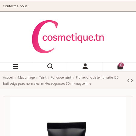
Aller au contenu principal
Contactez-nous
cosmetique.tn
0
Accueil
Maquillage
Teint
Fonds de teint
Fit me fond de teint matte 130
buff beige peau normales, mixtes et grasses 30ml -maybelline