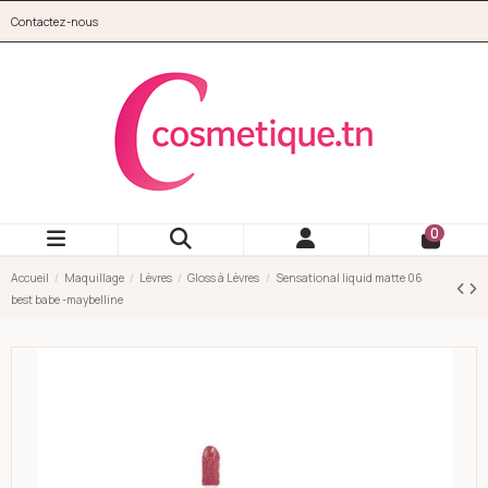
Aller au contenu principal
Contactez-nous
cosmetique.tn
0
Accueil
Maquillage
Lèvres
Gloss à Lèvres
Sensational liquid matte 06
best babe -maybelline