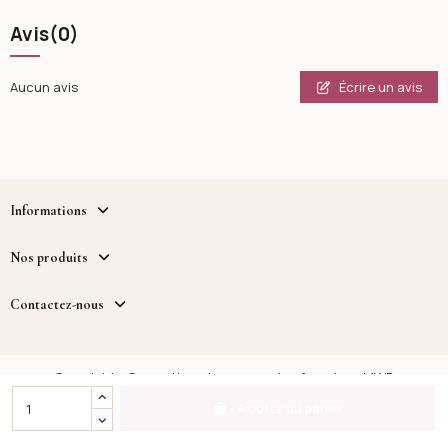
Avis
(0)
Écrire un avis
Aucun avis
Informations
Nos produits
Contactez-nous
Copyright - Cosmetique.tn - un service fourni par MWB
DISTRIBUTION™
Ajouter au panier
Facebook
Instagram