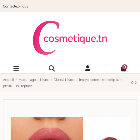
Aller au contenu principal
Contactez-nous
cosmetique.tn
0
Accueil
Maquillage
Lèvres
Gloss à Lèvres
Instyle extreme matte lip paint
pt206-019 -topface