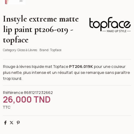
Instyle extreme matte
Topface
lip paint pt206-019 -
topface
Category:
Gloss à Lèvres
Brand:
Topface
Rouge à lèvres liquide mat Topface
PT206.019K
pour une couleur
plus nette, plus intense et un résultat qui se remarque sans paraître
trop lourd.
Référence
8681217232662
26,000 TND
TTC
Partager
Tweet
Pinterest