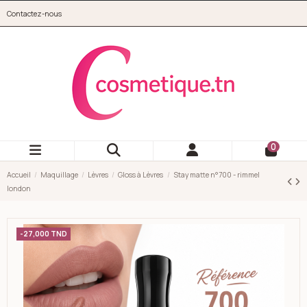
Aller au contenu principal
Contactez-nous
cosmetique.tn
0
Accueil
Maquillage
Lèvres
Gloss à Lèvres
Stay matte n°700 - rimmel
london
-27,000 TND