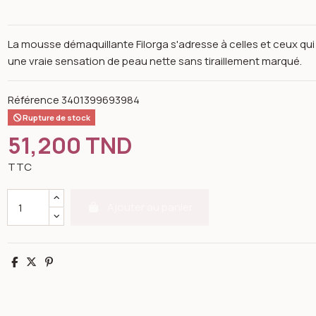
La mousse démaquillante Filorga s'adresse à celles et ceux qui
une vraie sensation de peau nette sans tiraillement marqué.
Référence
3401399693984
Rupture de stock
51,200 TND
TTC
Ajouter au panier
Partager
Tweet
Pinterest
n image gallery for Filorga Mousse démaquillante 150ml