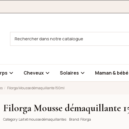
rps
Cheveux
Solaires
Maman & béb
es
Filorga Mousse démaquillante 150ml
Filorga Mousse démaquillante 
50ml
Category:
Lait et mousse démaquillantes
Brand:
Filorga