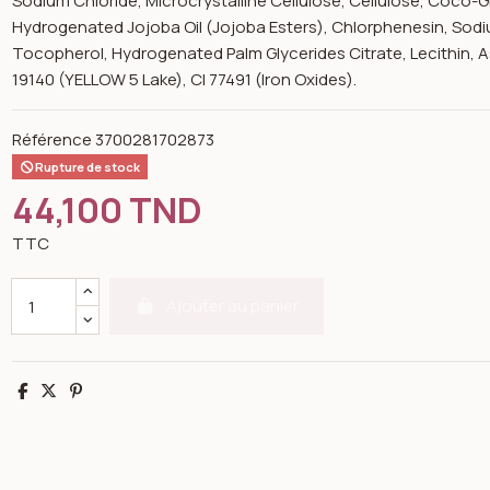
Sodium Chloride, Microcrystalline Cellulose, Cellulose, Coco-G
Hydrogenated Jojoba Oil (Jojoba Esters), Chlorphenesin, Sodiu
Tocopherol, Hydrogenated Palm Glycerides Citrate, Lecithin, As
19140 (YELLOW 5 Lake), CI 77491 (Iron Oxides).
Référence
3700281702873
Rupture de stock
44,100 TND
TTC
Ajouter au panier
Partager
Tweet
Pinterest