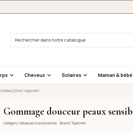
rps
Cheveux
Solaires
Maman & béb
sibles 200ml -topicrem
Gommage douceur peaux sensibl
bles 200ml -topicrem
Category:
Masques & accessoires
Brand:
Topicrem