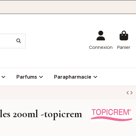
Connexion
Panier
é
Parfums
Parapharmacie
es 200ml -topicrem
Topicrem