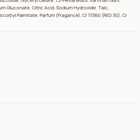
lucoside, Glyceryl Oleate, 1.2-Hexanediol, Xanthan Gum,
m Gluconate, Citric Acid, Sodium Hydroxide, Talc,
corbyl Palmitate, Parfum (Fragance), CI 73360 (RED 30), CI