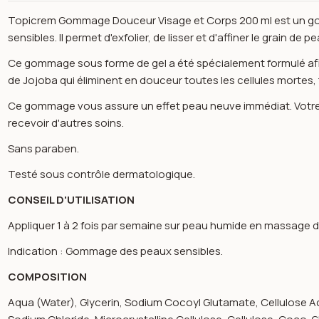
Topicrem Gommage Douceur Visage et Corps 200 ml est un go
sensibles. Il permet d'exfolier, de lisser et d'affiner le grain de pe
Ce gommage sous forme de gel a été spécialement formulé afin d
de Jojoba qui éliminent en douceur toutes les cellules mortes, t
Ce gommage vous assure un effet peau neuve immédiat. Votre p
recevoir d'autres soins.
Sans paraben.
Testé sous contrôle dermatologique.
CONSEIL D'UTILISATION
Appliquer 1 à 2 fois par semaine sur peau humide en massage dou
Indication : Gommage des peaux sensibles.
COMPOSITION
n image gallery for Gommage douceur peaux sensibles 200ml -
Aqua (Water), Glycerin, Sodium Cocoyl Glutamate, Cellulose