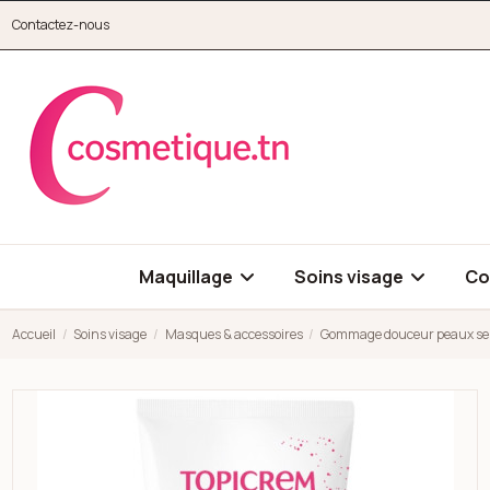
Aller au contenu principal
Contactez-nous
cosmetique.tn
Maquillage
Soins visage
Co
Accueil
Soins visage
Masques & accessoires
Gommage douceur peaux sen
Open high resolution image of Gommage douceur peaux sensi