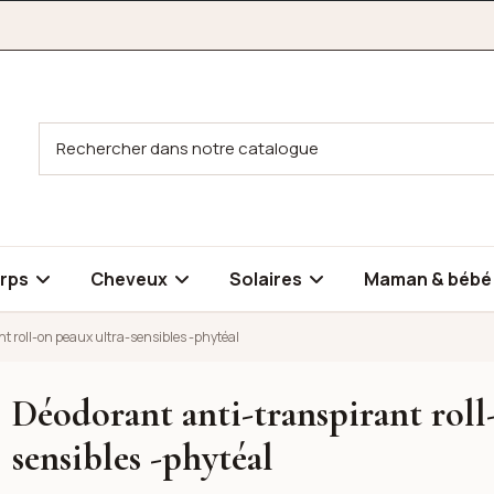
rps
Cheveux
Solaires
Maman & béb
t roll-on peaux ultra-sensibles -phytéal
Déodorant anti-transpirant roll
-on peaux ultra-sensibles -phytéal
sensibles -phytéal