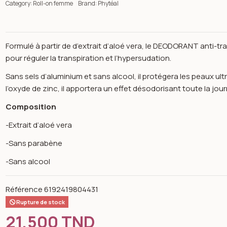
Category:
Roll-on femme
Brand:
Phytéal
Formulé à partir de d’extrait d’aloé vera, le DEODORANT anti-
pour réguler la transpiration et l’hypersudation.
Sans sels d’aluminium et sans alcool, il protégera les peaux ultr
l’oxyde de zinc, il apportera un effet désodorisant toute la jou
Composition
-Extrait d’aloé vera
-Sans parabène
-Sans alcool
Référence
6192419804431
n image gallery for Déodorant anti-transpirant roll-on peaux ult
Rupture de stock
21,500 TND