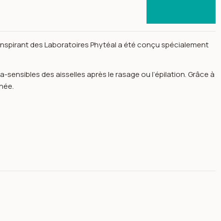
transpirant des Laboratoires Phytéal a été conçu spécialement
a-sensibles des aisselles après le rasage ou l’épilation. Grâce à
rnée.
ra-sensibles -phytéal