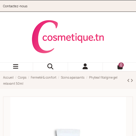
Aller au contenu principal
Contactez-nous
cosmetique.tn
0
Accueil
Corps
Fermeté & confort
Soins apaisants
Phyteal fitalgine gel
relaxant 50ml