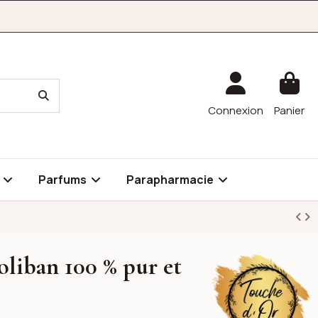
Connexion
Panier
é
Parfums
Parapharmacie
oliban 100 % pur et
Touche D'Or