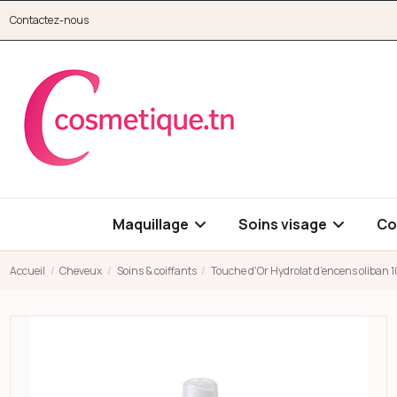
Aller au contenu principal
Contactez-nous
cosmetique.tn
Maquillage
Soins visage
Co
Accueil
Cheveux
Soins & coiffants
Touche d'Or Hydrolat d’encens oliban 1
Open high resolution image of Touche d'Or Hydrolat d’encens o