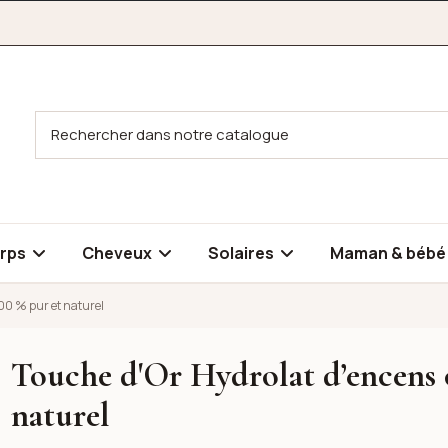
rps
Cheveux
Solaires
Maman & béb
00 % pur et naturel
Touche d'Or Hydrolat d’encens 
liban 100 % pur et naturel
naturel