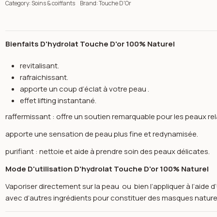
Category:
Soins & coiffants
Brand:
Touche D'Or
Bienfaits D'hydrolat Touche D'or 100% Naturel
revitalisant.
rafraichissant.
apporte un coup d’éclat à votre peau .
effet lifting instantané.
raffermissant : offre un soutien remarquable pour les peaux re
apporte une sensation de peau plus fine et redynamisée.
purifiant : nettoie et aide à prendre soin des peaux délicates.
Mode D'utilisation D'hydrolat Touche D'or 100% Naturel
Vaporiser directement sur la peau ou bien l’appliquer à l’aide 
n image gallery for Touche d'Or Hydrolat d’encens oliban 100 % p
avec d’autres ingrédients pour constituer des masques natur