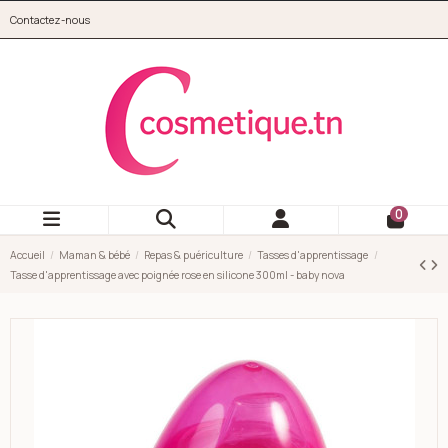
Aller au contenu principal
Contactez-nous
cosmetique.tn
0
Accueil
Maman & bébé
Repas & puériculture
Tasses d'apprentissage
Tasse d'apprentissage avec poignée rose en silicone 300ml - baby nova