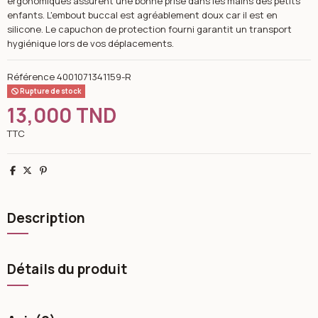
ergonomiques assurent une bonne prise dans les mains des petits
enfants. L'embout buccal est agréablement doux car il est en
silicone. Le capuchon de protection fourni garantit un transport
hygiénique lors de vos déplacements.
Référence
4001071341159-R
Rupture de stock
13,000 TND
TTC
Partager
Tweet
Pinterest
Description
Détails du produit