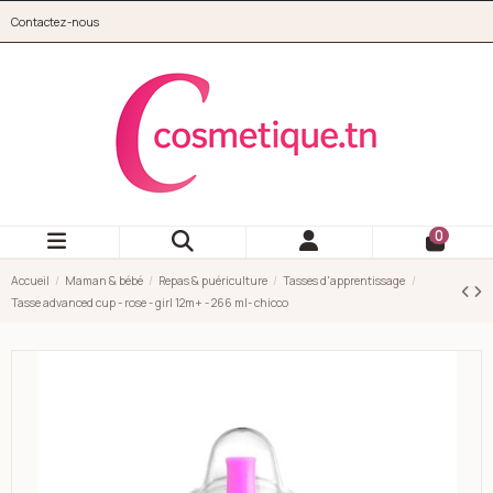
Aller au contenu principal
Contactez-nous
cosmetique.tn
0
Accueil
Maman & bébé
Repas & puériculture
Tasses d'apprentissage
Tasse advanced cup - rose - girl 12m+ - 266 ml- chicco