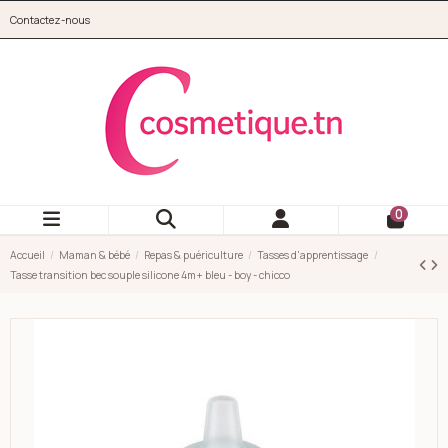
Aller au contenu principal
Contactez-nous
cosmetique.tn
0
Accueil
Maman & bébé
Repas & puériculture
Tasses d'apprentissage
Tasse transition bec souple silicone 4m+ bleu - boy - chicco