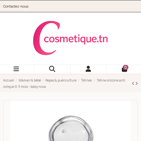
Aller au contenu principal
Contactez-nous
cosmetique.tn
0
Accueil
Maman & bébé
Repas & puériculture
Tétines
Tétine silicone anti
colique 0-3 mois - baby nova