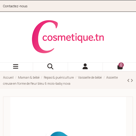
Aller au contenu principal
Contactez-nous
cosmetique.tn
0
Accueil
Maman & bébé
Repas & puériculture
Vaisselle de bébé
Assiette
creuse en forme de fleur bleu 6 mois-baby nova