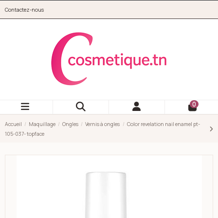
Aller au contenu principal
Contactez-nous
cosmetique.tn
0
Accueil
Maquillage
Ongles
Vernis à ongles
Color revelation nail enamel pt-
105-037- topface