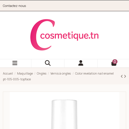
Aller au contenu principal
Contactez-nous
cosmetique.tn
0
Accueil
Maquillage
Ongles
Vernis à ongles
Color revelation nail enamel
pt-105-005- topface