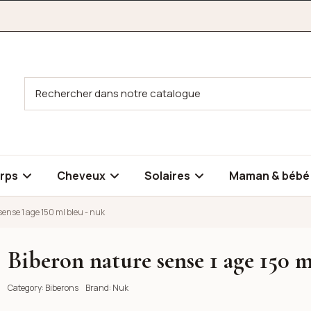
rps
Cheveux
Solaires
Maman & béb
ense 1 age 150 ml bleu - nuk
Biberon nature sense 1 age 150 m
l bleu - nuk
Category:
Biberons
Brand:
Nuk