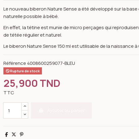
Le nouveau biberon Nature Sense a été développé sur la base d'
naturelle possible à bébé.
En effet, la tétine est munie de micro perçages qui reproduisent
de tétée régulier et naturel.
Le biberon Nature Sense 150 ml est utilisable de la naissance à
Référence
4008600259077-BLEU
Rupture de stock
25,900 TND
TTC
Ajouter au panier
n image gallery for Biberon nature sense 1 age 150 ml bleu - nuk
Partager
Tweet
Pinterest