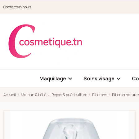
Aller au contenu principal
Contactez-nous
cosmetique.tn
Maquillage
Soins visage
Co
Accueil
Maman & bébé
Repas & puériculture
Biberons
Biberon nature s
Open high resolution image of Biberon nature sense 1 age 150 m